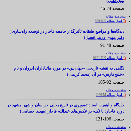
بتول آهنی)
صفحه
24-46
مشاهده مقاله
اصل مقاله
539.6 K
دیدگاه‌ها و مواضع ‌طبقات تأثیرگذار جامعه قاجار در توسعه راه‌سازی(
دکتر مهدی وزینی‌افضل)
صفحه
48-91
مشاهده مقاله
اصل مقاله
912.17 K
نگاهی به نقشه تاریخی «جهان‌بین» در موزه ماتناداران ایروان و نام
«خلیج‌فارس» در آن (مجید کریمی)
صفحه
92-105
مشاهده مقاله
اصل مقاله
1.66 M
جایگاه و اهمیت اسناد تصویری در تاریخ‌محلی خراسان و شهر مشهد در
دوره قاجار: با تکیه بر عکس‌های عبدالله قاجار (مهدی حسامی)
صفحه
106-131
مشاهده مقاله