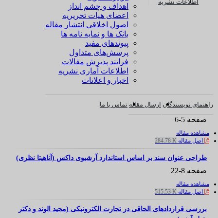
اطلاعات نشریه
اهداف و چشم انداز
اعضای هیات تحریریه
اصول اخلاقی انتشار مقاله
بانک ها و نمایه نامه ها
پیوندهای مفید
پرسش‌های متداول
فرایند پذیرش مقالات
اطلاعات آماری نشریه
اخبار و اعلانات
راهنمای نویسندگان
ارسال مقاله
تماس با ما
صفحه
5-6
مشاهده مقاله
اصل مقاله
284.78 K
طراحی عنوان سند بر اساس استاندارد آرشیوی داکس (آناهیتا نظری)
صفحه
8-22
مشاهده مقاله
اصل مقاله
515.53 K
بررسی قراردادهای الحاقی در تجارت الکترونیکی (مجید الوند و دکتر