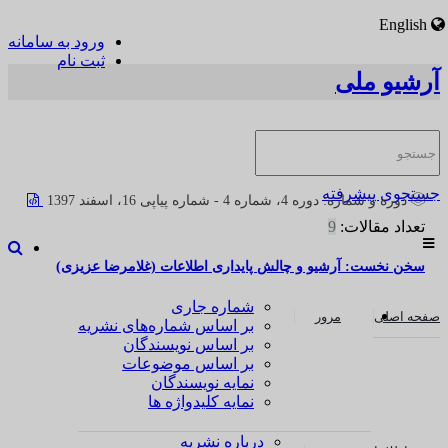
English
ورود به سامانه
ثبت نام
آرشیو ملی
جستجوی پیشرفته
دوره و شماره:
دوره 4، شماره 4 - شماره پیاپی 16، اسفند 1397
تعداد مقالات:
9
سخن نخست: آرشیو و چالش پایداری اطلاعات (غلامرضا عزیزی)
شماره جاری
صفحه اصلی
مرور
بر اساس شماره‌های نشریه
بر اساس نویسندگان
بر اساس موضوعات
نمایه نویسندگان
نمایه کلیدواژه ها
درباره نشریه