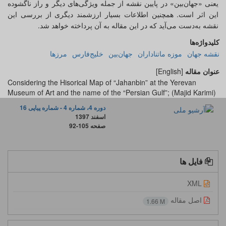
یعنی «جهان‌بین» در پایین نقشه از جمله ویژگی‌های دیگر و راز ناگشوده
این اثر است. همچنین اطلاعات بسیار ارزشمند دیگری از بررسی این
نقشه به‌دست می‌آید که در این مقاله به آن پرداخته خواهد شد.
کلیدواژه‌ها
نقشه جهان
موزه ماتناداران
جهان‌بین
خلیج‌فارس
مرزها
عنوان مقاله
[English]
Considering the Hisorical Map of “Jahanbin” at the Yerevan
Museum of Art and the name of the “Persian Gulf”; (Majid Karimi)
دوره 4، شماره 4 - شماره پیاپی 16
اسفند 1397
صفحه
92-105
فایل ها
XML
اصل مقاله
1.66 M