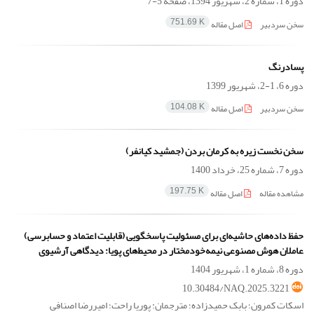
دوره 1، شماره 2، شهریور 1394، صفحه
5-7
سخن سردبیر
اصل مقاله
751.69 K
پسادرنگ
دوره 6، 1-2، شهریور 1399
سخن سردبیر
اصل مقاله
104.08 K
سخن نخست زیره به کرمان بردن (جمشید کیانفر)
دوره 7، شماره 25، خرداد 1400
مشاهده مقاله
اصل مقاله
197.75 K
حفظ داده‌های حاشیه‌ای برای مسئولیت پاسخگویی (قابلیت اعتماد و حسابرسی)
عاملان هوش مصنوعی نیمه‌خودمختار در محیط‌های پویا: دیدگاهی آرشیوی
دوره 8، شماره 1، شهریور 1404
10.30484/NAQ.2025.3221
اسکات کمرون؛ بابک حمیدزاده؛ مترجمان: پوریا راحت؛ امیررضا اصنافی