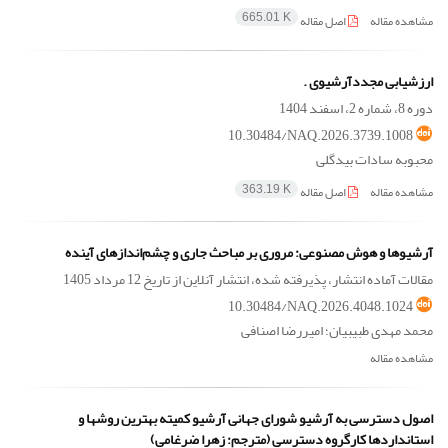
مشاهده مقاله
اصل مقاله
665.01 K
ارزشیابی مجددآرشیوی .
دوره 8، شماره 2، اسفند 1404
10.30484/NAQ.2026.3739.1008
محبوبه سادات بیدگلی
مشاهده مقاله
اصل مقاله
363.19 K
آرشیوها و هوش مصنوعی: مروری بر مباحث جاری و چشم‌اندازهای آینده
مقالات آماده انتشار، پذیرفته شده، انتشار آنلاین از تاریخ
12 مرداد 1405
10.30484/NAQ.2026.4048.1024
محمد مهدی طبیبیان؛ امیررضا اصنافی
مشاهده مقاله
اصول دسترسی به آرشیو شورای جهانی آرشیو کمیته بهترین روشها و
استانداردها کارگروه دسترسی (مترجم: زهرا ضرغامی)