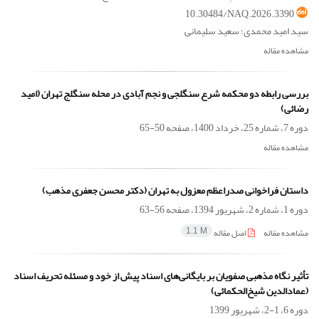
10.30484/NAQ.2026.3390
سید امید محمدی؛ سعید سلیمانی
مشاهده مقاله
بررسی رابطه دو محکمه شرع سنگلجی و نجم آبادی در محله سنگلج تهران (امید
رضائی)
دوره 7، شماره 25، خرداد 1400، صفحه
50-65
مشاهده مقاله
داستان فراخوانی صدراعظم معزول به تهران (دکتر محسن جعفری مذهب)
دوره 1، شماره 2، شهریور 1394، صفحه
56-63
مشاهده مقاله
اصل مقاله
1.1 M
تأثیر نگاه مذهبی صفویان بر بایگانی‌های اسناد پیش از خود و مسئله تحریف اسناد
(عمادالدین شیخ‌الحکمائی)
دوره 6، 1-2، شهریور 1399