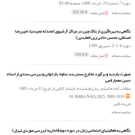
دوره 7، شماره 25، خرداد 1400، صفحه
66-83
مشاهده مقاله
اصل مقاله
921.66 K
نگاهی به بهره‌گیری از بلاک‌چین در مراکز آرشیوی (محدثه مجیدنیا، امیررضا
اصنافی، محسن حاجی زین العابدین)
دوره 6، 1-2، شهریور 1399
مشاهده مقاله
اصل مقاله
239.9 K
صورت بازدید و برآورد مخارج بستن بند ساوه؛ بازخوانی و بررسی سندی از استاد
حسن معمار قمی
مقالات آماده انتشار، پذیرفته شده، انتشار آنلاین از تاریخ
12 مرداد 1405
10.30484/NAQ.2025.3989.1019
فریده کلهر
مشاهده مقاله
نگاهی به فعالیتهای اجتماعی زنان در دوره دوم قاجاریه (بررسی موردی تهران)