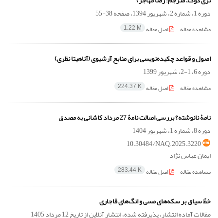
تری کوک، مترجم: رضا مهاجر)
دوره 1، شماره 2، شهریور 1394، صفحه
38-55
مشاهده مقاله
اصل مقاله
1.22 M
اصول و قواعد چکیده‌نویسی برای منابع آرشیوی (آناهیتا نظری)
دوره 6، 1-2، شهریور 1399
مشاهده مقاله
اصل مقاله
224.37 K
نامۀ نانوشته؟ بررسی اصالت نامۀ 27 مرداد کاشانی به مصدق
دوره 8، شماره 1، شهریور 1404
10.30484/NAQ.2025.3220
ایمان عباس نژاد
مشاهده مقاله
اصل مقاله
283.44 K
خطّ سیاق بر سکه‌های مسی و انگ‌های قاجاری
مقالات آماده انتشار، پذیرفته شده، انتشار آنلاین از تاریخ
12 مرداد 1405