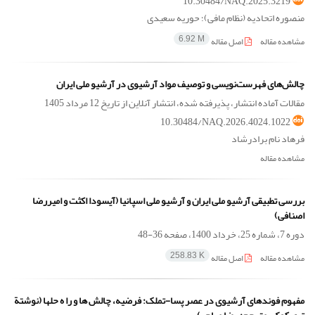
10.30484/NAQ.2025.3219
منصوره اتحادیه (نظام مافی)؛ حوریه سعیدی
مشاهده مقاله
اصل مقاله
6.92 M
چالش‌های فهرست‌نویسی و توصیف مواد آرشیوی در آرشیو ملی ایران
مقالات آماده انتشار، پذیرفته شده، انتشار آنلاین از تاریخ
12 مرداد 1405
10.30484/NAQ.2026.4024.1022
فرهاد نام برادرشاد
مشاهده مقاله
بررسی تطبیقی آرشیو ملی ایران و آرشیو ملی اسپانیا (آیسودا اکثت و امیررضا
اصنافی)
دوره 7، شماره 25، خرداد 1400، صفحه
36-48
مشاهده مقاله
اصل مقاله
258.83 K
مفهوم فوندهای آرشیوی در عصر پسا-تملک: فرضیه، چالش ها و را ه حلها (نوشتة