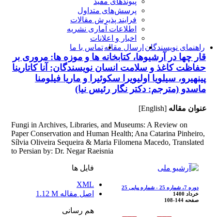
پیوندهای مفید
پرسش‌های متداول
فرایند پذیرش مقالات
اطلاعات آماری نشریه
اخبار و اعلانات
راهنمای نویسندگان
ارسال مقاله
تماس با ما
قار چها در آرشیوها، کتابخانه ها و موزه ها: مروری بر
حفاظت کاغذ و سلامت انسان نویسندگان: آنا کاتارینا
پینهیرو، سیلویا اولیویرا سکوئیرا و ماریا فیلومنا
ماسدو (مترجم: دکتر نگار رئیس نیا)
عنوان مقاله
[English]
Fungi in Archives, Libraries, and Museums: A Review on
Paper Conservation and Human Health; Ana Catarina Pinheiro,
Sílvia Oliveira Sequeira & Maria Filomena Macedo, Translated
to Persian by: Dr. Negar Raeisnia
فایل ها
XML
دوره 7، شماره 25 - شماره پیاپی 25
اصل مقاله
1.12 M
خرداد 1400
صفحه
108-144
هم رسانی