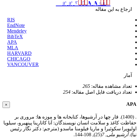
ارجاع به این مقاله
RIS
EndNote
Mendeley
BibTeX
APA
MLA
HARVARD
CHICAGO
VANCOUVER
آمار
تعداد مشاهده مقاله:
265
تعداد دریافت فایل اصل مقاله:
254
APA
×
. (1400). قار چها در آرشیوها، کتابخانه ها و موزه ها: مروری بر
حفاظت کاغذ و سلامت انسان نویسندگان: آنا کاتارینا پینهیرو، سیلویا
اولیویرا سکوئیرا و ماریا فیلومنا ماسدو (مترجم: دکتر نگار رئیس
نیا).
آرشیو ملی
,
7
(25), 108-144.