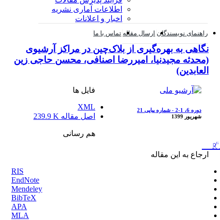
اطلاعات آماری نشریه
اخبار و اعلانات
راهنمای نویسندگان
ارسال مقاله
تماس با ما
نگاهی به بهره‌گیری از بلاک‌چین در مراکز آرشیوی
(محدثه مجیدنیا، امیررضا اصنافی، محسن حاجی زین
العابدین)
فایل ها
XML
دوره 6، 1-2 - شماره پیاپی 21
اصل مقاله
239.9 K
شهریور 1399
هم رسانی
ارجاع به این مقاله
RIS
EndNote
Mendeley
BibTeX
APA
MLA