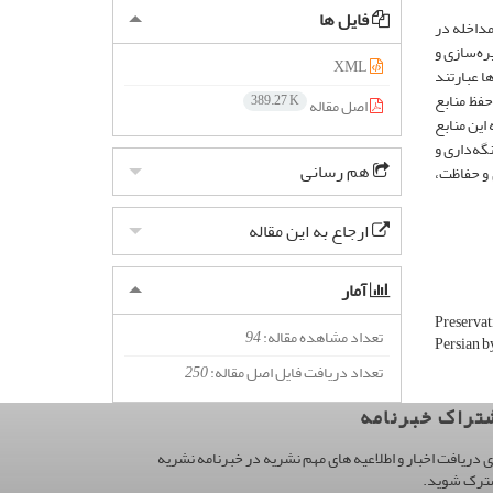
فایل ها
مداخله در
ره‌سازی و
XML
ا عبارتند
حفظ منابع
389.27 K
اصل مقاله
این منابع
گه‌داری و
هم رسانی
 و حفاظت،
ارجاع به این مقاله
آمار
Preservat
تعداد مشاهده مقاله:
94
Persian b
تعداد دریافت فایل اصل مقاله:
250
تراک خبرنامه
ی دریافت اخبار و اطلاعیه های مهم نشریه در خبرنامه نشریه
ترک شوید.