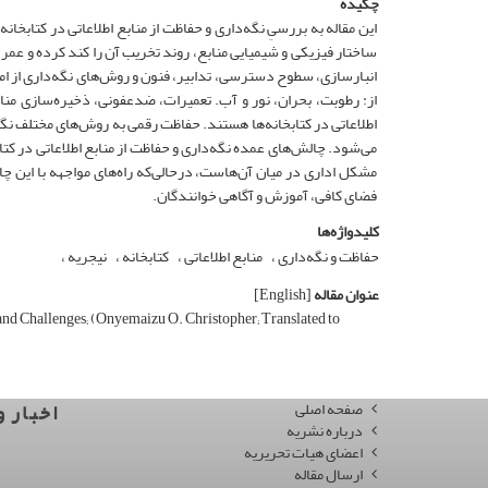
چکیده
این مقاله به بررسیِ نگه‌داری و حفاظت از منابع اطلاعاتی در کتابخا
ساختار فیزیکی و شیمیایی منابع، روند تخریب آن را کند کرده و عمر آ
انبارسازی، سطوح دسترسی، تدابیر،‌ فنون و روش‌های نگه‌داری از اموا
از: رطوبت، بحران،‌ نور و آب. تعمیرات،‌ ضدعفونی، ذخیره‌سازی من
اطلاعاتی در کتابخانه‌ها هستند. حفاظت رقمی به روش‌های مختلف نگه‌
می‌شود. چالش‌های عمده نگه‌داری و حفاظت از منابع اطلاعاتی در کتاب
مشکل اداری در میان آن‌هاست، در‌حالی‌که راه‌های مواجهه با این چا
فضای کافی، آموزش و آگاهی خوانندگان.
کلیدواژه‌ها
حفاظت و نگه‌داری
منابع اطلاعاتی
کتابخانه
نیجریه
عنوان مقاله
[English]
and Challenges; (Onyemaizu O. Christopher; Translated to
صفحه اصلی
اخبار و
درباره نشریه
اعضای هیات تحریریه
ارسال مقاله