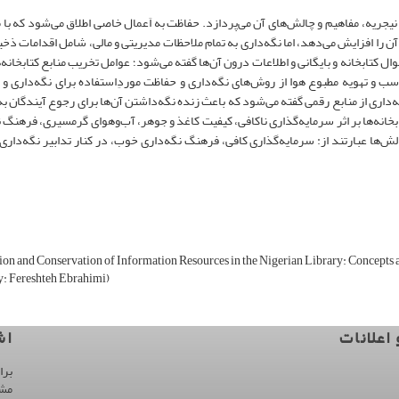
نه نیجریه، مفاهیم و چالش‌های آن می‌پردازد. حفاظت به اَعمال خاصی اطلاق می‌شود که با 
ن را افزایش می‌دهد، اما نگه‌داری به تمام ملاحظات مدیریتی و مالی،‌ شامل اقدامات ذخی
ل کتابخانه و بایگانی و اطلاعات درون آن‌ها گفته می‌شود؛ عوامل تخریب منابع کتابخانه‌ه
اسب و تهویه مطبوع هوا از روش‌های نگه‌داری و حفاظت موردِاستفاده برای نگه‌داری و 
داری از منابع رقمی گفته می‌شود که باعث زنده نگه‌داشتن آن‌ها برای رجوع‌ آیندگان به 
خانه‌ها بر اثر سرمایه‌گذاری ناکافی، کیفیت کاغذ و جوهر، آب‌و‌هوای گرمسیری،‌ فرهنگ ن
لش‌ها عبارتند از: سرمایه‌گذاری کافی، فرهنگ نگه‌داری خوب، در کنار تدابیر نگه‌داری
ion and Conservation of Information Resources in the Nigerian Library: Concepts 
y: Fereshteh Ebrahimi)
 اعلانات
اش
برا
مش