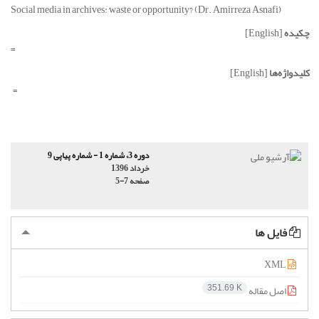
Social media in archives: waste or opportunity? (Dr. Amirreza Asnafi)
چکیده
[English]
=
کلیدواژه‌ها
[English]
=
دوره 3، شماره 1 - شماره پیاپی 9
خرداد 1396
صفحه
5-7
فایل ها
XML
اصل مقاله
351.69 K