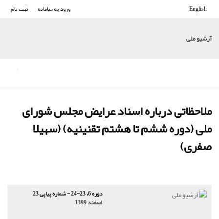
English
ورود به سامانه
ثبت نام
آرشیو ملی
ملاحظاتی درباره اسناد عرایض مجلس شورای
ملی (دوره ششم تا هشتم تقنینیه) (سهیلا
صفری)
دوره 6، 23-24 - شماره پیاپی 23
اسفند 1399