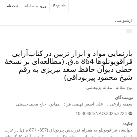
English
ورود به سامانه
ثبت نام
آرشیو ملی
بازنمایی مواد و ابزار تزیین در کتاب‌آرایی
قراقویونلوها 864 ه.ق. (مطالعه‌ای بر نسخۀ
خطی دیوان حافظ سعد تبریزی به رقم
شیخ محمود پیربوداقی)
نوع مقاله : مقاله پژوهشی
نویسندگان
سمیه زارعی
علی اصغر فهیمی فر
همایون حاج محمدحسینی
10.30484/NAQ.2025.3224
چکیده
جهانشاه قراقویونلو به همراه فرزندش پیربوداق (857- 871 ه.ق) در غرب
ایران، به‌ویژه تبریز، شیراز و بغداد حکمرانی می‌کردند. آنان کارگاه‌های