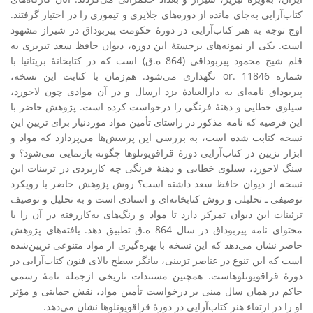
کتاب‌آرایی به‌جای مانده از دوره‌های جلایری و تیموری را در اختیار گرفتند.
اوج توجه به هنر کتاب‌آرایی در دورۀ حکومت پیربوداق در شیراز مشهود
است. یکی از نمونه‌های برجستۀ این دوره، دیوان حافظ سعد تبریزی به
قلم شیخ محمود پیربوداقی (864 ه.ق) است که در کتابخانۀ بریتانیا با
شماره or. 11846 نگهداری می‌شود. هم‌زمان با کتابت این نسخه،
پیربوداق نامه‌ای به دارالعبادۀ یزد ارسال و در آن موادی چون لاجورد،
سیلوی خطایی و دهنۀ فرنگی را درخواست کرده است. پژوهش حاضر با
این فرضیه که نامه مذکور در راستای تأمین مواد موردنیاز برای تزیین این
نسخه کتابت شده است، به بررسی این پرسش‌ها می‌پردازد که مواد و
ابزار تزیین در کتاب‌آرایی دورۀ قراقویونلوها چگونه بازنمایی می‌شود؟ و
سنگ لاجورد، سیلوی خطایی و دهنۀ فرنگی چه کاربردی در تزیینات این
نسخه از دیوان حافظ سعد داشته است؟ روش پژوهش حاضر با رویکرد
توصیفی ـ تحلیلی و روش کتابخانه‌ای و اسنادی است و به تحلیل و توصیف
تزئینات این دیوان تمرکز دارد تا مواد و رنگ‌های به‌کاررفته در آن را با
محتوای نامه پیربوداق در سال 864 ه.ق تطبیق دهد. یافته‌های پژوهش
حاضر نشان می‌دهد که این نسخه با بهره‌گیری از مواد متنوعی تزیین‌شده
است که این تنوع در عناصر تزیینی، بیانگر سطح بالای فنون کتاب‌آرایی در
دورۀ قراقویونلوهاست. همچنین مستندات تاریخی ازجمله‌ نامۀ رسمی
حاکم در همان سال مبنی بر درخواست تأمین مواد، نقش حمایتی و مؤثر
او را در ارتقاء هنر کتاب‌آرایی در دورۀ قراقویونلوها نشان می‌دهد.