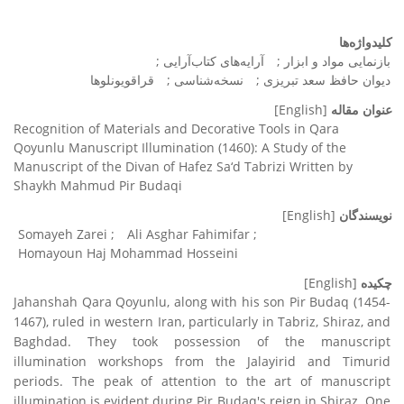
کلیدواژه‌ها
بازنمایی مواد و ابزار
آرایه‌های کتاب‌آرایی
دیوان حافظ سعد تبریزی
نسخه‌شناسی
قراقویونلوها
عنوان مقاله
[English]
Recognition of Materials and Decorative Tools in Qara
Qoyunlu Manuscript Illumination (1460): A Study of the
Manuscript of the Divan of Hafez Sa‘d Tabrizi Written by
Shaykh Mahmud Pir Budaqi
نویسندگان
[English]
Somayeh Zarei
Ali Asghar Fahimifar
Homayoun Haj Mohammad Hosseini
چکیده
[English]
Jahanshah Qara Qoyunlu, along with his son Pir Budaq (1454-
1467), ruled in western Iran, particularly in Tabriz, Shiraz, and
Baghdad. They took possession of the manuscript
illumination workshops from the Jalayirid and Timurid
periods. The peak of attention to the art of manuscript
illumination is evident during Pir Budaq's reign in Shiraz. One