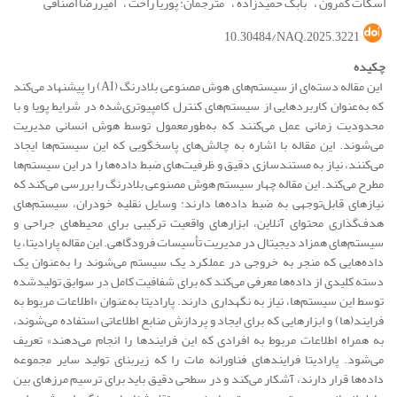
اسکات کمرون
بابک حمیدزاده
مترجمان: پوریا راحت
امیررضا اصنافی
10.30484/NAQ.2025.3221
چکیده
این مقاله دسته‌ای از سیستم‌های هوش مصنوعی بلادرنگ (AI) را پیشنهاد می‌کند
که به‌عنوان کاربردهایی از سیستم‌های کنترل کامپیوتری‌شده در شرایط پویا و با
محدودیت زمانی عمل می‌کنند که به‌طورمعمول توسط هوش انسانی مدیریت
می‌شوند. این مقاله با اشاره به چالش‌های پاسخگویی که این سیستم‌ها ایجاد
می‌کنند، نیاز به مستندسازی دقیق و ظرفیت‌های ضبط داده‌ها را در این سیستم‌ها
مطرح می‌کند. این مقاله چهار سیستم هوش مصنوعی بلادرنگ را بررسی می‌کند که
نیازهای قابل‌توجهی به ضبط داده‌ها دارند: وسایل نقلیه خودران، سیستم‌های
هدف‌گذاری محتوای آنلاین، ابزارهای واقعیت ترکیبی برای محیط‌های جراحی و
سیستم‌های همزاد دیجیتال در مدیریت تأسیسات فرودگاهی. این مقاله پارادیتا، یا
داده‌هایی که منجر به خروجی در عملکرد یک سیستم می‌شوند را به‌عنوان یک
دسته کلیدی از داده‌ها معرفی می‌کند که برای شفافیت کامل در سوابق تولیدشده
توسط این سیستم‌ها، نیاز به نگهداری دارند. پارادیتا به‌عنوان «اطلاعات مربوط به
فرایند(ها) و ابزارهایی که برای ایجاد و پردازش منابع اطلاعاتی استفاده می‌شوند،
به همراه اطلاعات مربوط به افرادی که این فرایندها را انجام می‌دهند» تعریف
می‌شود. پارادیتا فرایندهای فناورانه مات را که زیربنای تولید سایر مجموعه
داده‌ها قرار دارند، آشکار می‌کند و در سطحی دقیق باید برای ترسیم مرزهای بین