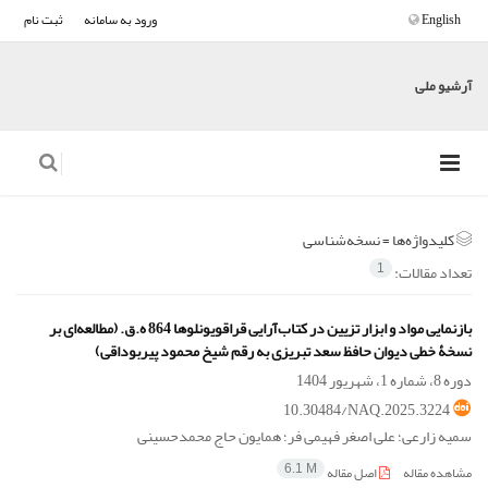
English
ورود به سامانه
ثبت نام
آرشیو ملی
کلیدواژه‌ها =
نسخه‌شناسی
تعداد مقالات:
1
بازنمایی مواد و ابزار تزیین در کتاب‌آرایی قراقویونلوها 864 ه.ق. (مطالعه‌ای بر
نسخۀ خطی دیوان حافظ سعد تبریزی به رقم شیخ محمود پیربوداقی)
دوره 8، شماره 1، شهریور 1404
10.30484/NAQ.2025.3224
سمیه زارعی؛ علی اصغر فهیمی فر؛ همایون حاج محمدحسینی
مشاهده مقاله
اصل مقاله
6.1 M